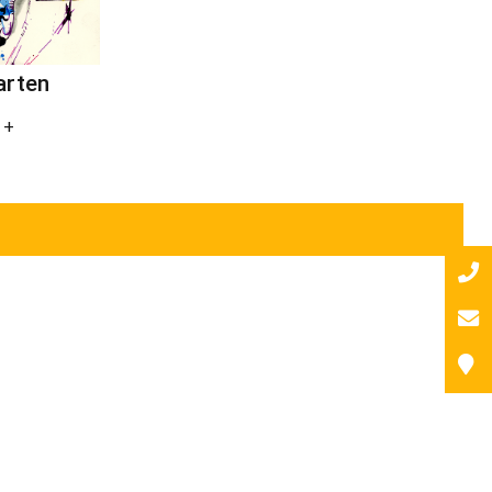
arten
 +