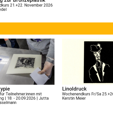
kurs 21.+22. November 2026
ydel
typie
Linoldruck
ür Teilnehmer:innen mit
Wochenendkurs Fr/Sa 25.+26
g | 18. - 20.09.2026 | Jutta
Kerstin Meier
sselmann