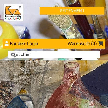
SEITENMENÜ
Kunden-Login
Warenkorb (
0
)