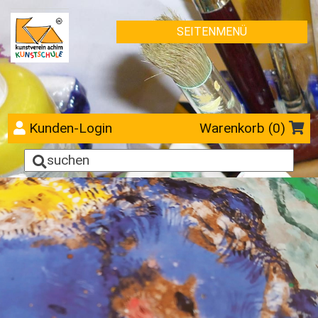
SEITENMENÜ
Kunden-Login
Warenkorb (
0
)