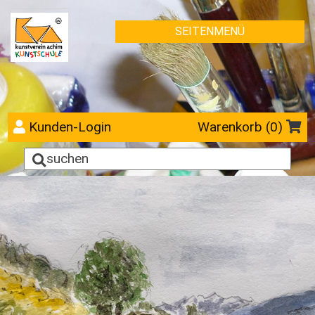
SEITENMENÜ
Kunden-Login
Warenkorb (
0
)