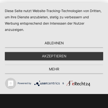
Diese Seite nutzt Website-Tracking-Technologien von Dritten,
um ihre Dienste anzubieten, stetig zu verbessern und
Kontakt
|
Impressum
|
Datenschutz
|
AGB
Werbung entsprechend den Interessen der Nutzer
anzuzeigen.
ABLEHNEN
AKZEPTIEREN
MEHR
Powered by
&