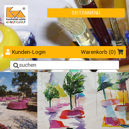
SEITENMENÜ
Kunden-Login
Warenkorb (
0
)