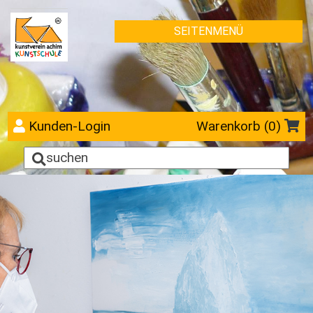
SEITENMENÜ
Kunden-Login
Warenkorb (
0
)